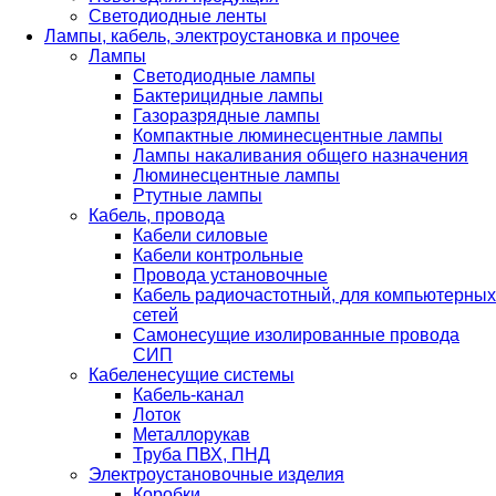
Светодиодные ленты
Лампы, кабель, электроустановка и прочее
Лампы
Светодиодные лампы
Бактерицидные лампы
Газоразрядные лампы
Компактные люминесцентные лампы
Лампы накаливания общего назначения
Люминесцентные лампы
Ртутные лампы
Кабель, провода
Кабели силовые
Кабели контрольные
Провода установочные
Кабель радиочастотный, для компьютерных
сетей
Самонесущие изолированные провода
СИП
Кабеленесущие системы
Кабель-канал
Лоток
Металлорукав
Труба ПВХ, ПНД
Электроустановочные изделия
Коробки