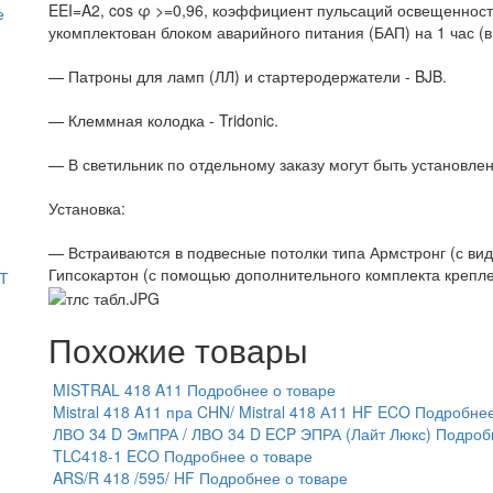
EEI=A2, cos φ >=0,96, коэффициент пульсаций освещенност
е
укомплектован блоком аварийного питания (БАП) на 1 час (в
— Патроны для ламп (ЛЛ) и стартеродержатели - BJB.
— Клеммная колодка - Tridonic.
— В светильник по отдельному заказу могут быть установлен
Установка:
— Встраиваются в подвесные потолки типа Армстронг (с в
Гипсокартон (с помощью дополнительного комплекта крепле
АТ
Похожие товары
MISTRAL 418 A11
Подробнее о товаре
Mistral 418 A11 пра CHN/ Mistral 418 А11 HF ECO
Подробнее
ЛВО 34 D ЭмПРА / ЛВО 34 D ECP ЭПРА (Лайт Люкс)
Подроб
TLC418-1 ECO
Подробнее о товаре
ARS/R 418 /595/ HF
Подробнее о товаре