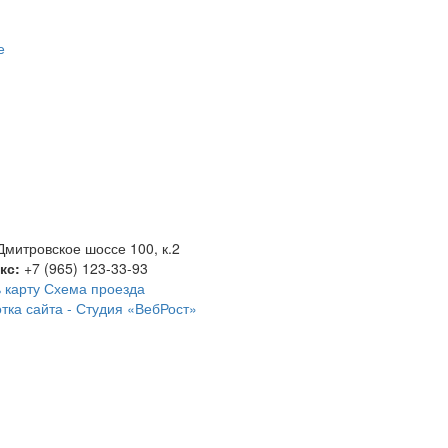
е
Дмитровское шоссе 100, к.2
акс:
+7 (965) 123-33-93
 карту
Схема проезда
тка сайта -
Студия «ВебРост»