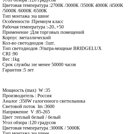
Цветовая температура :2700К /3000К /3500К 4000К /4500К
/5000К /6000К /6500К
Тип монтажа :на шине
Особенности :Премиум класс
Рабочая температура :-20..+50
Применение :Для торговых помещений
Корпус :металлический
Кол-во светодиодов :1шт.
Тип светодиодов :Ультра-мощные BRIDGELUX
CRI :90
Вес :1kg
Срок службы :не менее 50000 часов
Гарантия :5 лет
Мощность (max) W :35
Производитель : Россия
Аналог :350W галогенного светильника
Световой поток lm :3600
Напряжение V :85-265
Цвет :теплый белый / белый
Угол обзора :120 градусов
Цветовая температура :3000К / 5000K
Тип монтажа :на шине