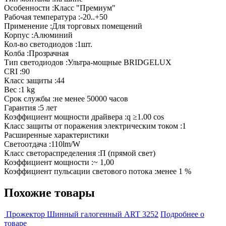
Особенности :Класс "Премиум"
Рабочая температура :-20..+50
Применение :Для торговых помещений
Корпус :Алюминий
Кол-во светодиодов :1шт.
Колба :Прозрачная
Тип светодиодов :Ультра-мощные BRIDGELUX
CRI :90
Класс защиты :44
Вес :1 kg
Срок службы :не менее 50000 часов
Гарантия :5 лет
Коэффициент мощности драйвера :q ≥1.00 cos
Класс защиты от поражения электрическим током :1
Расширенные характеристики
Светоотдача :110lm/W
Класс светораспределения :П (прямой свет)
Коэффициент мощности :~ 1,00
Коэффициент пульсации светового потока :менее 1 %
Похожие товары
Прожектор Шинный галогенный ART 3252
Подробнее о
товаре