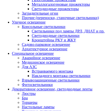
Металлогалогеновые прожекторы
Светодиодные прожекторы
Заградительные огни
Прочие (переноски, станочные светильники)
Уличное освещение
Консольные светильники
Cветильники под лампы ДРЛ, ДНАТ и пр.
Cветодиодные светильники
Кронштейны РКУ и ЖКУ
Садово-парковое освещение
Архитектурное освещение
Специальное освещение
Аварийное освещение
Медицинское освещение
Для АЗС
Встраиваемого монтажа
Накладного монтажа светильники
Взрывозащищенные светильники
Фитосветильники
Декоративное освещение, светодиодные ленты
Люстры
Бра
Торшеры
Настольные лампы