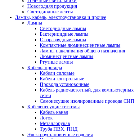
Точечные светильники
Новогодняя продукция
Светодиодные ленты
Лампы, кабель, электроустановка и прочее
Лампы
Светодиодные лампы
Бактерицидные лампы
Газоразрядные лампы
Компактные люминесцентные лампы
Лампы накаливания общего назначения
Люминесцентные лампы
Ртутные лампы
Кабель, провода
Кабели силовые
Кабели контрольные
Провода установочные
Кабель радиочастотный, для компьютерных
сетей
Самонесущие изолированные провода СИП
Кабеленесущие системы
Кабель-канал
Лоток
Металлорукав
Труба ПВХ, ПНД
Электроустановочные изделия