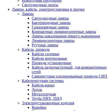
Новогодняя продукция
Светодиодные ленты
Лампы, кабель, электроустановка и прочее
Лампы
Светодиодные лампы
Бактерицидные лампы
Газоразрядные лампы
Компактные люминесцентные лампы
Лампы накаливания общего назначения
Люминесцентные лампы
Ртутные лампы
Кабель, провода
Кабели силовые
Кабели контрольные
Провода установочные
Кабель радиочастотный, для компьютерных
сетей
Самонесущие изолированные провода СИП
Кабеленесущие системы
Кабель-канал
Лоток
Металлорукав
Труба ПВХ, ПНД
Электроустановочные изделия
Коробки