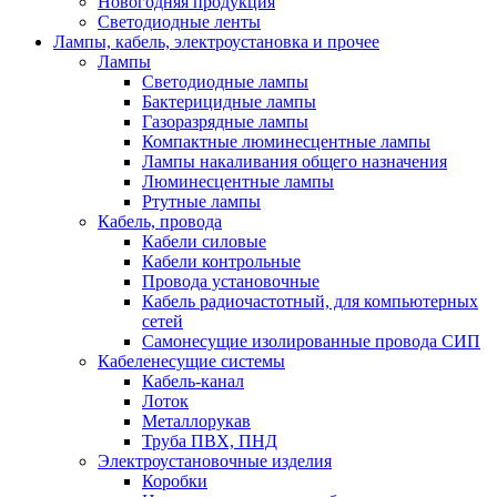
Новогодняя продукция
Светодиодные ленты
Лампы, кабель, электроустановка и прочее
Лампы
Светодиодные лампы
Бактерицидные лампы
Газоразрядные лампы
Компактные люминесцентные лампы
Лампы накаливания общего назначения
Люминесцентные лампы
Ртутные лампы
Кабель, провода
Кабели силовые
Кабели контрольные
Провода установочные
Кабель радиочастотный, для компьютерных
сетей
Самонесущие изолированные провода СИП
Кабеленесущие системы
Кабель-канал
Лоток
Металлорукав
Труба ПВХ, ПНД
Электроустановочные изделия
Коробки