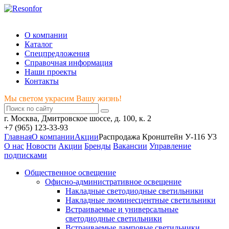
Мы светом украсим Вашу жизнь!
О компании
Каталог
Спецпредложения
Справочная информация
Наши проекты
Контакты
Мы светом украсим Вашу жизнь!
г. Москва, Дмитровское шоссе, д. 100, к. 2
+7 (965) 123-33-93
Главная
О компании
Акции
Распродажа Кронштейн У-116 У3
О нас
Новости
Акции
Бренды
Вакансии
Управление
подписками
Общественное освещение
Офисно-административное освещение
Накладные светодиодные светильники
Накладные люминесцентные светильники
Встраиваемые и универсальные
светодиодные светильники
Встраиваемые ламповые светильники