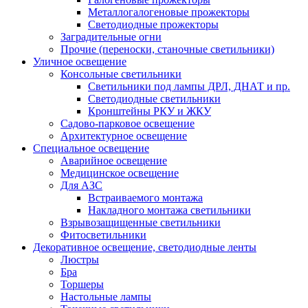
Металлогалогеновые прожекторы
Светодиодные прожекторы
Заградительные огни
Прочие (переноски, станочные светильники)
Уличное освещение
Консольные светильники
Cветильники под лампы ДРЛ, ДНАТ и пр.
Cветодиодные светильники
Кронштейны РКУ и ЖКУ
Садово-парковое освещение
Архитектурное освещение
Специальное освещение
Аварийное освещение
Медицинское освещение
Для АЗС
Встраиваемого монтажа
Накладного монтажа светильники
Взрывозащищенные светильники
Фитосветильники
Декоративное освещение, светодиодные ленты
Люстры
Бра
Торшеры
Настольные лампы