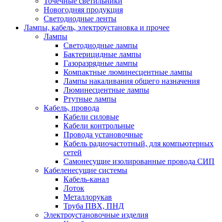
Точечные светильники
Новогодняя продукция
Светодиодные ленты
Лампы, кабель, электроустановка и прочее
Лампы
Светодиодные лампы
Бактерицидные лампы
Газоразрядные лампы
Компактные люминесцентные лампы
Лампы накаливания общего назначения
Люминесцентные лампы
Ртутные лампы
Кабель, провода
Кабели силовые
Кабели контрольные
Провода установочные
Кабель радиочастотный, для компьютерных
сетей
Самонесущие изолированные провода СИП
Кабеленесущие системы
Кабель-канал
Лоток
Металлорукав
Труба ПВХ, ПНД
Электроустановочные изделия