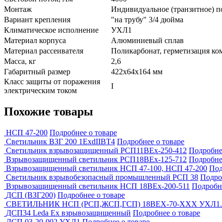
Монтаж
Индивидуальное (транзитное) 
Вариант крепления
"на трубу" 3/4 дюйма
Климатическое исполнение
УХЛ1
Материал корпуса
Алюминиевый сплав
Материал рассеивателя
Поликарбонат, герметизация к
Масса, кг
2,6
Габаритный размер
422х64х164 мм
Класс защиты от поражения
I
электрическим током
Похожие товары
НСП 47-200
Подробнее о товаре
Светильник ВЗГ 200 1ExdIIВТ4
Подробнее о товаре
Светильник взрывозащищенный РСП11ВЕх-250-412
Подробне
Взрывозащищенный светильник РСП18ВЕх-125-712
Подробне
Взрывозащищенный светильник НСП 47-100, НСП 47-200
Под
Светильник взрывобезопасный промышленный РСП 38
Подро
Взрывозащищенный светильник НСП 18ВЕх-200-511
Подробне
ДСП (ВЗГ200)
Подробнее о товаре
СВЕТИЛЬНИК НСП (РСП,ЖСП,ГСП) 18BEX-70-ХХХ УХЛ1. Вз
ДСП34 Leda Ex взрывозащищенный
Подробнее о товаре
ДСП 03-20-002 УХЛ1
Подробнее о товаре