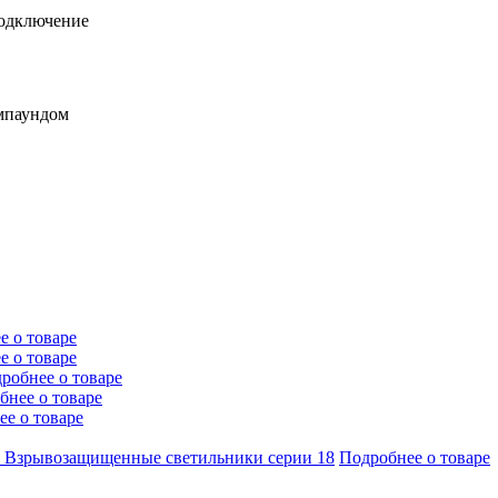
подключение
омпаундом
е о товаре
е о товаре
робнее о товаре
бнее о товаре
е о товаре
рывозащищенные светильники серии 18
Подробнее о товаре