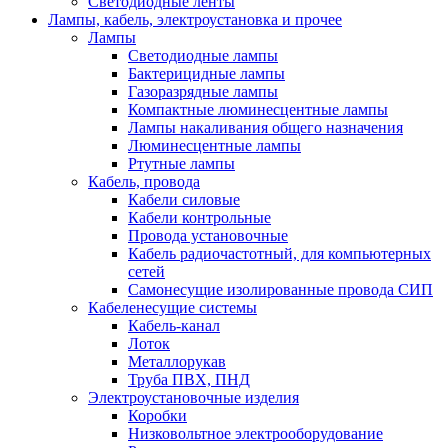
Светодиодные ленты
Лампы, кабель, электроустановка и прочее
Лампы
Светодиодные лампы
Бактерицидные лампы
Газоразрядные лампы
Компактные люминесцентные лампы
Лампы накаливания общего назначения
Люминесцентные лампы
Ртутные лампы
Кабель, провода
Кабели силовые
Кабели контрольные
Провода установочные
Кабель радиочастотный, для компьютерных
сетей
Самонесущие изолированные провода СИП
Кабеленесущие системы
Кабель-канал
Лоток
Металлорукав
Труба ПВХ, ПНД
Электроустановочные изделия
Коробки
Низковольтное электрооборудование