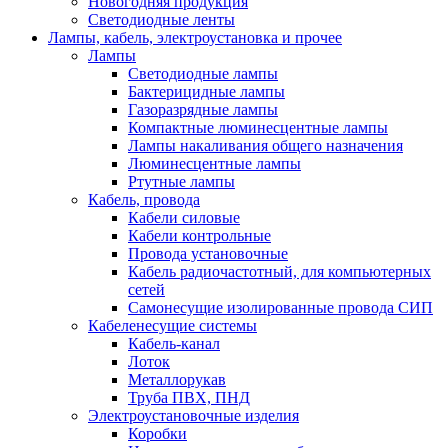
Новогодняя продукция
Светодиодные ленты
Лампы, кабель, электроустановка и прочее
Лампы
Светодиодные лампы
Бактерицидные лампы
Газоразрядные лампы
Компактные люминесцентные лампы
Лампы накаливания общего назначения
Люминесцентные лампы
Ртутные лампы
Кабель, провода
Кабели силовые
Кабели контрольные
Провода установочные
Кабель радиочастотный, для компьютерных
сетей
Самонесущие изолированные провода СИП
Кабеленесущие системы
Кабель-канал
Лоток
Металлорукав
Труба ПВХ, ПНД
Электроустановочные изделия
Коробки