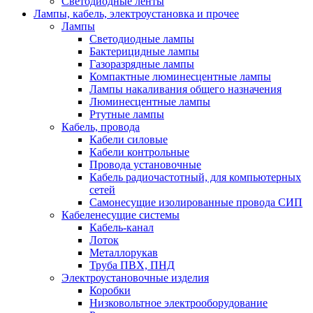
Светодиодные ленты
Лампы, кабель, электроустановка и прочее
Лампы
Светодиодные лампы
Бактерицидные лампы
Газоразрядные лампы
Компактные люминесцентные лампы
Лампы накаливания общего назначения
Люминесцентные лампы
Ртутные лампы
Кабель, провода
Кабели силовые
Кабели контрольные
Провода установочные
Кабель радиочастотный, для компьютерных
сетей
Самонесущие изолированные провода СИП
Кабеленесущие системы
Кабель-канал
Лоток
Металлорукав
Труба ПВХ, ПНД
Электроустановочные изделия
Коробки
Низковольтное электрооборудование