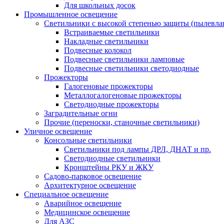
Для школьных досок
Промышленное освещение
Светильники с высокой степенью защиты (пылевл
Встраиваемые светильники
Накладные светильники
Подвесные колокол
Подвесные светильники ламповые
Подвесные светильники светодиодные
Прожекторы
Галогеновые прожекторы
Металлогалогеновые прожекторы
Светодиодные прожекторы
Заградительные огни
Прочие (переноски, станочные светильники)
Уличное освещение
Консольные светильники
Cветильники под лампы ДРЛ, ДНАТ и пр.
Cветодиодные светильники
Кронштейны РКУ и ЖКУ
Садово-парковое освещение
Архитектурное освещение
Специальное освещение
Аварийное освещение
Медицинское освещение
Для АЗС