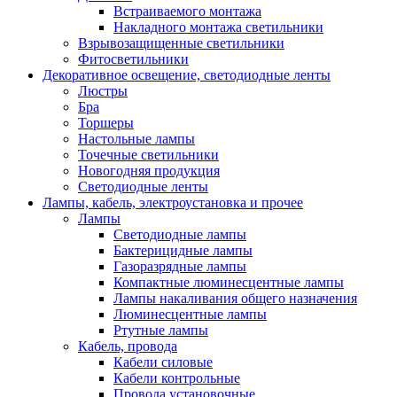
Встраиваемого монтажа
Накладного монтажа светильники
Взрывозащищенные светильники
Фитосветильники
Декоративное освещение, светодиодные ленты
Люстры
Бра
Торшеры
Настольные лампы
Точечные светильники
Новогодняя продукция
Светодиодные ленты
Лампы, кабель, электроустановка и прочее
Лампы
Светодиодные лампы
Бактерицидные лампы
Газоразрядные лампы
Компактные люминесцентные лампы
Лампы накаливания общего назначения
Люминесцентные лампы
Ртутные лампы
Кабель, провода
Кабели силовые
Кабели контрольные
Провода установочные