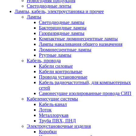
Новогодняя продукция
Светодиодные ленты
Лампы, кабель, электроустановка и прочее
Лампы
Светодиодные лампы
Бактерицидные лампы
Газоразрядные лампы
Компактные люминесцентные лампы
Лампы накаливания общего назначения
Люминесцентные лампы
Ртутные лампы
Кабель, провода
Кабели силовые
Кабели контрольные
Провода установочные
Кабель радиочастотный, для компьютерных
сетей
Самонесущие изолированные провода СИП
Кабеленесущие системы
Кабель-канал
Лоток
Металлорукав
Труба ПВХ, ПНД
Электроустановочные изделия
Коробки