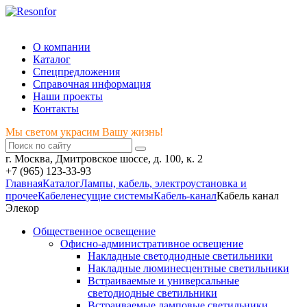
Мы светом украсим Вашу жизнь!
О компании
Каталог
Спецпредложения
Справочная информация
Наши проекты
Контакты
Мы светом украсим Вашу жизнь!
г. Москва, Дмитровское шоссе, д. 100, к. 2
+7 (965) 123-33-93
Главная
Каталог
Лампы, кабель, электроустановка и
прочее
Кабеленесущие системы
Кабель-канал
Кабель канал
Элекор
Общественное освещение
Офисно-административное освещение
Накладные светодиодные светильники
Накладные люминесцентные светильники
Встраиваемые и универсальные
светодиодные светильники
Встраиваемые ламповые светильники