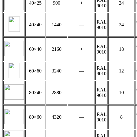
RAL
40×25
900
+
24
9010
RAL
40×40
1440
—
24
9010
RAL
60×40
2160
+
18
9010
RAL
60×60
3240
—
12
9010
RAL
80×40
2880
—
10
9010
RAL
80×60
4320
—
8
9010
RAL