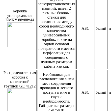
электроустановочных
изделий, имеет 2
Коробка
съемные боковые
универсальная
стенки для
КМКУ 88х88х44
соединения между
собой необходимого
АБС
белый
количества
универсальных
коробок, также на
одной боковой
поверхности имеется
перфорация для
соединения с
нужным размером
кабель-канала.
Распределительная
Необходима для
коробка с
расположения в ней
контактной
мест соединения
группой GE 41212
проводов и легкого
доступа к ним в
АБС
белый
случае
необходимости.
Габаритные размеры
75×75×20.