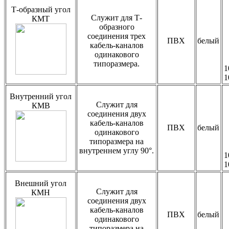
Т-образный угол
Служит для Т-
КМТ
образного
соединения трех
ПВХ
белый
кабель-каналов
одинакового
типоразмера.
1
1
Внутренний угол
Служит для
КМВ
соединения двух
кабель-каналов
ПВХ
белый
одинакового
типоразмера на
внутреннем углу 90°.
1
1
Внешний угол
Служит для
КМН
соединения двух
кабель-каналов
ПВХ
белый
одинакового
типоразмера на