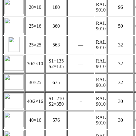
RAL
20×10
180
+
96
9010
RAL
25×16
360
+
50
9010
RAL
25×25
563
—
32
9010
S1=135
RAL
30/2×10
—
32
S2=135
9010
RAL
30×25
675
—
32
9010
S1=210
RAL
40/2×16
+
30
S2=350
9010
RAL
40×16
576
+
30
9010