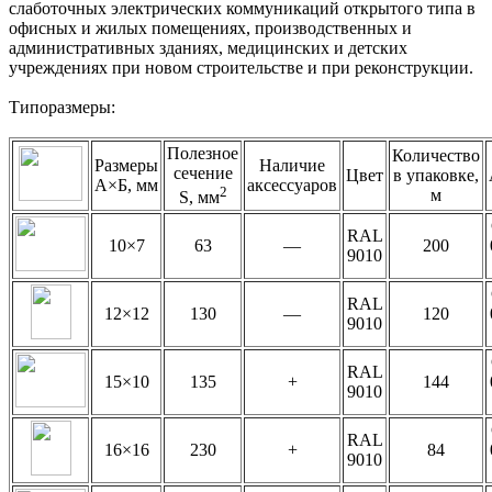
слаботочных электрических коммуникаций открытого типа в
офисных и жилых помещениях, производственных и
административных зданиях, медицинских и детских
учреждениях при новом строительстве и при реконструкции.
Типоразмеры:
Полезное
Количество
Размеры
Наличие
сечение
Цвет
в упаковке,
А×Б, мм
аксессуаров
2
м
S, мм
RAL
10×7
63
—
200
9010
RAL
12×12
130
—
120
9010
RAL
15×10
135
+
144
9010
RAL
16×16
230
+
84
9010