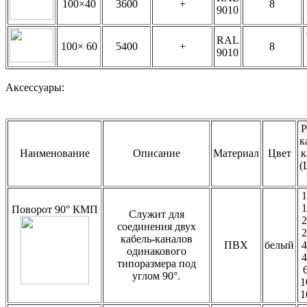
100×40
3600
+
8
9010
RAL
100× 60
5400
+
8
9010
Аксессуары:
Р
к
Наименование
Описание
Материал
Цвет
к
(
Поворот 90° КМП
Служит для
соединения двух
кабель-каналов
ПВХ
белый
одинакового
типоразмера под
углом 90°.
1
1