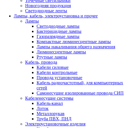
Точечные светильники
Новогодняя продукция
Светодиодные ленты
Лампы, кабель, электроустановка и прочее
Лампы
Светодиодные лампы
Бактерицидные лампы
Газоразрядные лампы
Компактные люминесцентные лампы
Лампы накаливания общего назначения
Люминесцентные лампы
Ртутные лампы
Кабель, провода
Кабели силовые
Кабели контрольные
Провода установочные
Кабель радиочастотный, для компьютерных
сетей
Самонесущие изолированные провода СИП
Кабеленесущие системы
Кабель-канал
Лоток
Металлорукав
Труба ПВХ, ПНД
Электроустановочные изделия