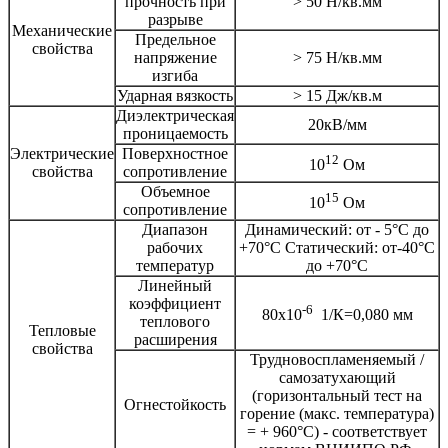
прочность при
> 50 Н/кв.мм
разрыве
Механические
Предельное
свойства
напряжение
> 75 Н/кв.мм
изгиба
Ударная вязкость
> 15 Дж/кв.м
Диэлектрическая
20кВ/мм
проницаемость
Электрические
Поверхностное
12
10
Ом
свойства
сопротивление
Объемное
15
10
Ом
сопротивление
Диапазон
Динамический: от - 5°С до
рабочих
+70°С Статический: от-40°С
температур
до +70°С
Линейный
коэффициент
-6
80х10
1/К=0,080 мм
теплового
Тепловые
расширения
свойства
Трудновоспламеняемый /
самозатухающий
(горизонтальный тест на
Огнестойкость
горение (макс. температура)
= + 960°С) - соответствует