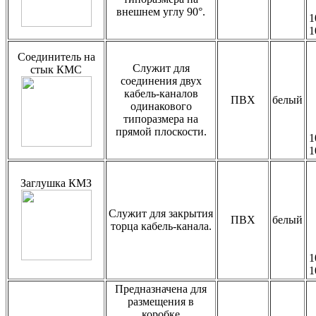
внешнем углу 90°.
1
1
Соединитель на
Служит для
стык КМС
соединения двух
кабель-каналов
ПВХ
белый
одинакового
типоразмера на
прямой плоскости.
1
1
Заглушка КМЗ
Служит для закрытия
ПВХ
белый
торца кабель-канала.
1
1
Предназначена для
размещения в
коробке