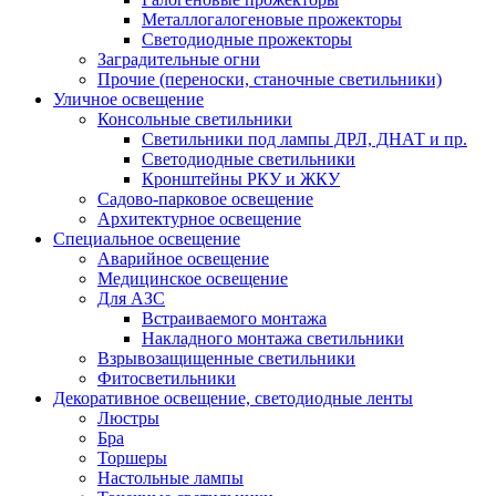
Металлогалогеновые прожекторы
Светодиодные прожекторы
Заградительные огни
Прочие (переноски, станочные светильники)
Уличное освещение
Консольные светильники
Cветильники под лампы ДРЛ, ДНАТ и пр.
Cветодиодные светильники
Кронштейны РКУ и ЖКУ
Садово-парковое освещение
Архитектурное освещение
Специальное освещение
Аварийное освещение
Медицинское освещение
Для АЗС
Встраиваемого монтажа
Накладного монтажа светильники
Взрывозащищенные светильники
Фитосветильники
Декоративное освещение, светодиодные ленты
Люстры
Бра
Торшеры
Настольные лампы